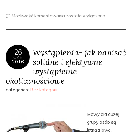
Możliwość komentowania
została wyłączona
Wystąpienia- jak napisać
26
CZE
solidne i efektywne
2016
wystąpienie
okolicznościowe
categories:
Bez kategorii
Mowy dla dużej
grupy osób są
istną zjawą.