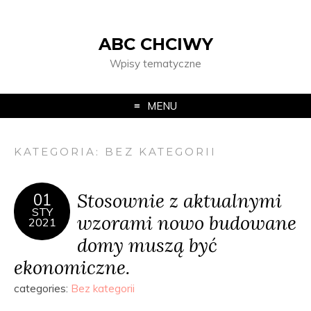
ABC CHCIWY
Wpisy tematyczne
MENU
KATEGORIA:
BEZ KATEGORII
Stosownie z aktualnymi
01
STY
wzorami nowo budowane
2021
domy muszą być
ekonomiczne.
categories:
Bez kategorii