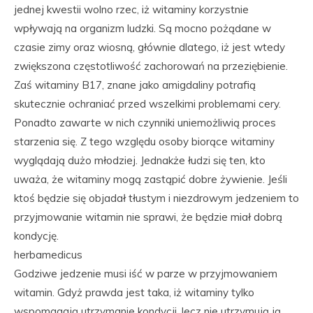
jednej kwestii wolno rzec, iż witaminy korzystnie
wpływają na organizm ludzki. Są mocno pożądane w
czasie zimy oraz wiosną, głównie dlatego, iż jest wtedy
zwiększona częstotliwość zachorowań na przeziębienie.
Zaś witaminy B17, znane jako amigdaliny potrafią
skutecznie ochraniać przed wszelkimi problemami cery.
Ponadto zawarte w nich czynniki uniemożliwią proces
starzenia się. Z tego względu osoby biorące witaminy
wyglądają dużo młodziej. Jednakże łudzi się ten, kto
uważa, że witaminy mogą zastąpić dobre żywienie. Jeśli
ktoś będzie się objadał tłustym i niezdrowym jedzeniem to
przyjmowanie witamin nie sprawi, że będzie miał dobrą
kondycję.
herbamedicus
Godziwe jedzenie musi iść w parze w przyjmowaniem
witamin. Gdyż prawda jest taka, iż witaminy tylko
wspomagają utrzymanie kondycji, lecz nie utrzymują ją