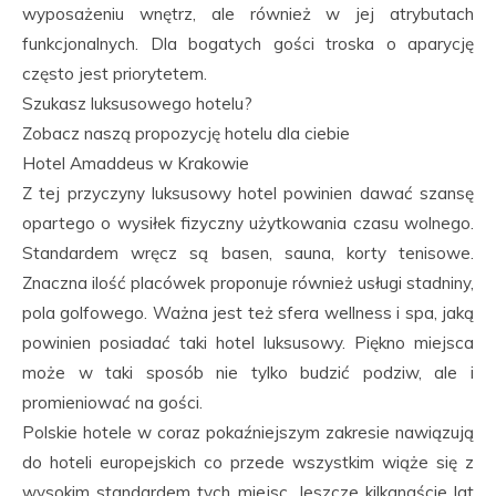
wyposażeniu wnętrz, ale również w jej atrybutach
funkcjonalnych. Dla bogatych gości troska o aparycję
często jest priorytetem.
Szukasz luksusowego hotelu?
Zobacz naszą propozycję hotelu dla ciebie
Hotel Amaddeus w Krakowie
Z tej przyczyny luksusowy hotel powinien dawać szansę
opartego o wysiłek fizyczny użytkowania czasu wolnego.
Standardem wręcz są basen, sauna, korty tenisowe.
Znaczna ilość placówek proponuje również usługi stadniny,
pola golfowego. Ważna jest też sfera wellness i spa, jaką
powinien posiadać taki hotel luksusowy. Piękno miejsca
może w taki sposób nie tylko budzić podziw, ale i
promieniować na gości.
Polskie hotele w coraz pokaźniejszym zakresie nawiązują
do hoteli europejskich co przede wszystkim wiąże się z
wysokim standardem tych miejsc. Jeszcze kilkanaście lat