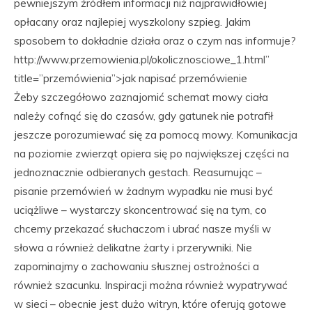
pewniejszym źródłem informacji niż najprawidłowiej
opłacany oraz najlepiej wyszkolony szpieg. Jakim
sposobem to dokładnie działa oraz o czym nas informuje?
http://www.przemowienia.pl/okolicznosciowe_1.html”
title=”przemówienia”>jak napisać przemówienie
Żeby szczegółowo zaznajomić schemat mowy ciała
należy cofnąć się do czasów, gdy gatunek nie potrafił
jeszcze porozumiewać się za pomocą mowy. Komunikacja
na poziomie zwierząt opiera się po największej części na
jednoznacznie odbieranych gestach. Reasumując –
pisanie przemówień w żadnym wypadku nie musi być
uciążliwe – wystarczy skoncentrować się na tym, co
chcemy przekazać słuchaczom i ubrać nasze myśli w
słowa a również delikatne żarty i przerywniki. Nie
zapominajmy o zachowaniu słusznej ostrożności a
również szacunku. Inspiracji można również wypatrywać
w sieci – obecnie jest dużo witryn, które oferują gotowe