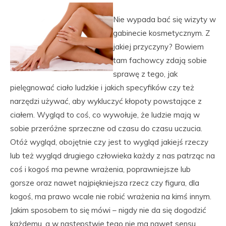
Nie wypada bać się wizyty w
gabinecie kosmetycznym. Z
jakiej przyczyny? Bowiem
tam fachowcy zdają sobie
sprawę z tego, jak
pielęgnować ciało ludzkie i jakich specyfików czy też
narzędzi używać, aby wykluczyć kłopoty powstające z
ciałem. Wygląd to coś, co wywołuje, że ludzie mają w
sobie przeróżne sprzeczne od czasu do czasu uczucia.
Otóż wygląd, obojętnie czy jest to wygląd jakiejś rzeczy
lub też wygląd drugiego człowieka każdy z nas patrząc na
coś i kogoś ma pewne wrażenia, poprawniejsze lub
gorsze oraz nawet najpiękniejsza rzecz czy figura, dla
kogoś, ma prawo wcale nie robić wrażenia na kimś innym.
Jakim sposobem to się mówi – nigdy nie da się dogodzić
każdemu, a w następstwie tego nie ma nawet sensu