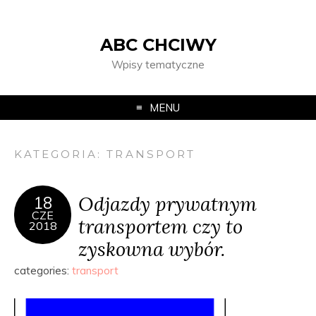
ABC CHCIWY
Wpisy tematyczne
MENU
KATEGORIA:
TRANSPORT
Odjazdy prywatnym
18
CZE
transportem czy to
2018
zyskowna wybór.
categories:
transport