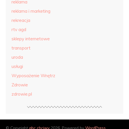
reklama
reklama i marketing
rekreacja
rtv agd
sklepy internetowe
transport
uroda
usługi
Wyposażenie Wnętrz
Zdrowie
zdrowie.pl
© Copyright
abc chciwy
2026. Powered by
WordPress
.