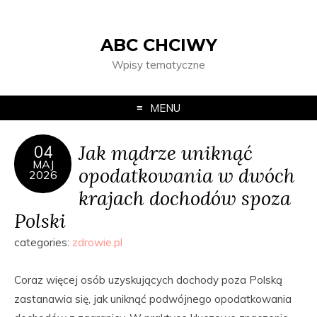
ABC CHCIWY
Wpisy tematyczne
MENU
Jak mądrze uniknąć
04
MAJ
opodatkowania w dwóch
2026
krajach dochodów spoza
Polski
categories:
zdrowie.pl
Coraz więcej osób uzyskujących dochody poza Polską
zastanawia się, jak uniknąć podwójnego opodatkowania