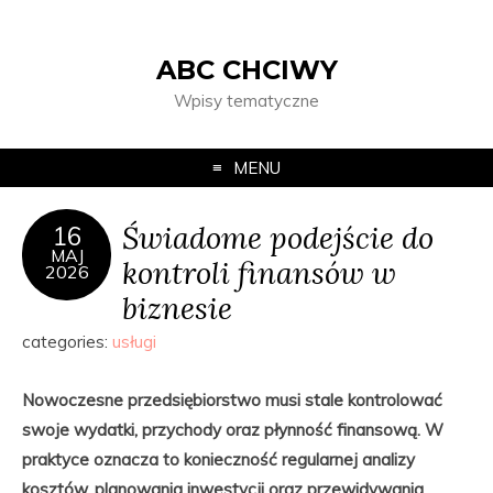
ABC CHCIWY
Wpisy tematyczne
MENU
Świadome podejście do
16
MAJ
kontroli finansów w
2026
biznesie
categories:
usługi
Nowoczesne przedsiębiorstwo musi stale kontrolować
swoje wydatki, przychody oraz płynność finansową. W
praktyce oznacza to konieczność regularnej analizy
kosztów, planowania inwestycji oraz przewidywania